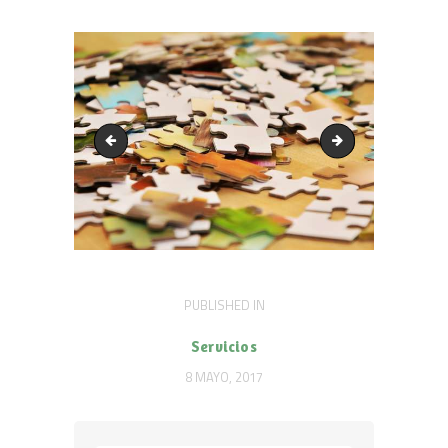
servicio-01
servicio-03
Navegación
PUBLISHED IN
PREVIOUS
POST:
de
Servicios
entradas
8 MAYO, 2017