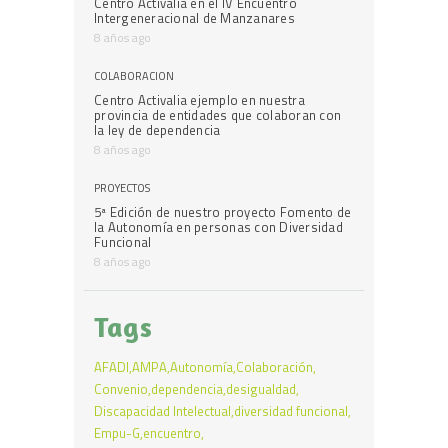
Centro Activalia en el IV Encuentro
Intergeneracional de Manzanares
8 años ago
COLABORACIÓN
Centro Activalia ejemplo en nuestra
provincia de entidades que colaboran con
la ley de dependencia
8 años ago
PROYECTOS
5ª Edición de nuestro proyecto Fomento de
la Autonomía en personas con Diversidad
Funcional
8 años ago
Tags
AFADI
AMPA
Autonomía
Colaboración
Convenio
dependencia
desigualdad
Discapacidad Intelectual
diversidad funcional
Empu-G
encuentro