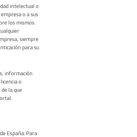
dad intelectual o
a empresa o a sus
bre los mismos.
cualquier
 empresa, siempre
enticación para su
os, información
licencia o
 de la que
ortal.
 de España. Para