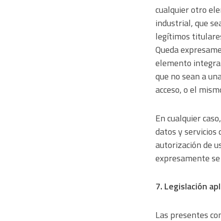
cualquier otro el
industrial, que s
legítimos titula
Queda expresament
elemento integran
que no sean a una
acceso, o el mism
En cualquier caso
datos y servicios
autorización de us
expresamente se d
7. Legislación ap
Las presentes con