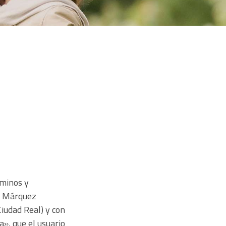
rminos y
ía Márquez
iudad Real) y con
», que el usuario