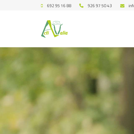
692 95 16 88
926 97 50 43
in