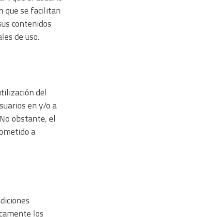
n que se facilitan
 sus contenidos
ales de uso.
tilización del
usuarios en y/o a
 No obstante, el
sometido a
diciones
icamente los