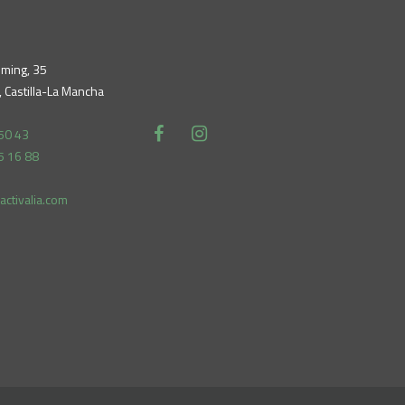
eming, 35
 Castilla-La Mancha
50 43
5 16 88
ctivalia.com