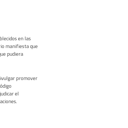
lecidos en las
rio manifiesta que
que pudiera
 divulgar promover
código
udicar el
aciones.